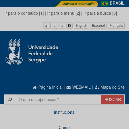
BRASIL
Ir para o conteúdo [1]
|
Ir para o menu [2]
|
Ir para a busca [3]
a+
a-
a
English
Español
Français
Página Inicial
|
WEBMAIL
|
Mapa do Site
Institucional
Campi