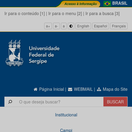
BRASIL
Ir para o conteúdo [1]
|
Ir para o menu [2]
|
Ir para a busca [3]
a+
a-
a
English
Español
Français
Página Inicial
|
WEBMAIL
|
Mapa do Site
Institucional
Campi