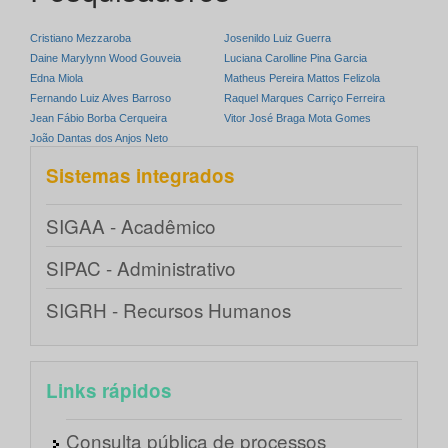
Cristiano Mezzaroba
Josenildo Luiz Guerra
Daine Marylynn Wood Gouveia
Luciana Carolline Pina Garcia
Edna Miola
Matheus Pereira Mattos Felizola
Fernando Luiz Alves Barroso
Raquel Marques Carriço Ferreira
Jean Fábio Borba Cerqueira
Vitor José Braga Mota Gomes
João Dantas dos Anjos Neto
Sistemas integrados
SIGAA - Acadêmico
SIPAC - Administrativo
SIGRH - Recursos Humanos
Links rápidos
Consulta pública de processos