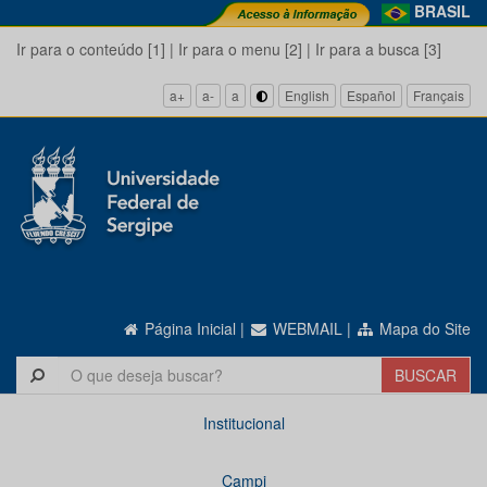
BRASIL
Ir para o conteúdo [1]
|
Ir para o menu [2]
|
Ir para a busca [3]
a+
a-
a
English
Español
Français
Página Inicial
|
WEBMAIL
|
Mapa do Site
Institucional
Campi